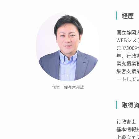
経歴
国立静岡
WEBシ
まで300
年、行政
業支援業
集客支援
ートして
代表 佐々木邦雄
取得
行政書士
基本情報
上級ウェ