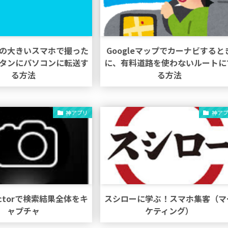
の大きいスマホで撮った
Googleマップでカーナビすると
タンにパソコンに転送す
に、有料道路を使わないルートに
る方法
る方法
神アプリ
神ア
lectorで検索結果全体をキ
スシローに学ぶ！スマホ集客（マ
ャプチャ
ケティング）